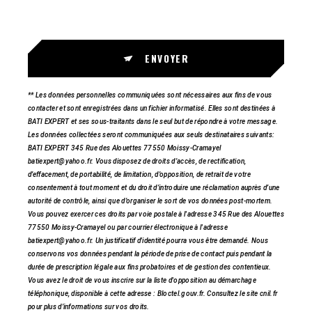
ENVOYER
** Les données personnelles communiquées sont nécessaires aux fins de vous
contacter et sont enregistrées dans un fichier informatisé. Elles sont destinées à
BATI EXPERT et ses sous-traitants dans le seul but de répondre à votre message.
Les données collectées seront communiquées aux seuls destinataires suivants:
BATI EXPERT 345 Rue des Alouettes 77550 Moissy-Cramayel
batiexpert@yahoo.fr. Vous disposez de droits d’accès, de rectification,
d’effacement, de portabilité, de limitation, d’opposition, de retrait de votre
consentement à tout moment et du droit d’introduire une réclamation auprès d’une
autorité de contrôle, ainsi que d’organiser le sort de vos données post-mortem.
Vous pouvez exercer ces droits par voie postale à l'adresse 345 Rue des Alouettes
77550 Moissy-Cramayel ou par courrier électronique à l'adresse
batiexpert@yahoo.fr. Un justificatif d'identité pourra vous être demandé. Nous
conservons vos données pendant la période de prise de contact puis pendant la
durée de prescription légale aux fins probatoires et de gestion des contentieux.
Vous avez le droit de vous inscrire sur la liste d'opposition au démarchage
téléphonique, disponible à cette adresse :
Bloctel.gouv.fr
. Consultez le site cnil.fr
pour plus d’informations sur vos droits.