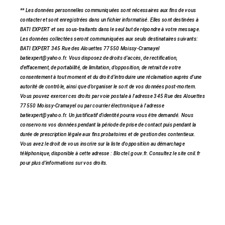
** Les données personnelles communiquées sont nécessaires aux fins de vous
contacter et sont enregistrées dans un fichier informatisé. Elles sont destinées à
BATI EXPERT et ses sous-traitants dans le seul but de répondre à votre message.
Les données collectées seront communiquées aux seuls destinataires suivants:
BATI EXPERT 345 Rue des Alouettes 77550 Moissy-Cramayel
batiexpert@yahoo.fr. Vous disposez de droits d’accès, de rectification,
d’effacement, de portabilité, de limitation, d’opposition, de retrait de votre
consentement à tout moment et du droit d’introduire une réclamation auprès d’une
autorité de contrôle, ainsi que d’organiser le sort de vos données post-mortem.
Vous pouvez exercer ces droits par voie postale à l'adresse 345 Rue des Alouettes
77550 Moissy-Cramayel ou par courrier électronique à l'adresse
batiexpert@yahoo.fr. Un justificatif d'identité pourra vous être demandé. Nous
conservons vos données pendant la période de prise de contact puis pendant la
durée de prescription légale aux fins probatoires et de gestion des contentieux.
Vous avez le droit de vous inscrire sur la liste d'opposition au démarchage
téléphonique, disponible à cette adresse :
Bloctel.gouv.fr
. Consultez le site cnil.fr
pour plus d’informations sur vos droits.