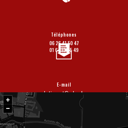
Téléphones
06 26 41 50 47
01 64 13 05 49
E-mail
batiexpert@yahoo.fr
+
−