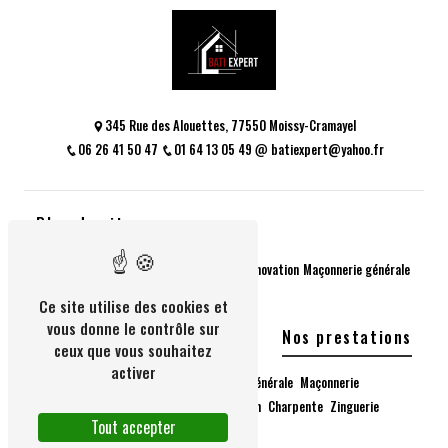
345 Rue des Alouettes, 77550 Moissy-Cramayel
06 26 41 50 47
01 64 13 05 49
batiexpert@yahoo.fr
Plan du site
Accueil
Extension de maison
Travaux de rénovation
Maçonnerie générale
Couverture
Nos réalisations
Contact
Ce site utilise des cookies et
vous donne le contrôle sur
Nos prestations
ceux que vous souhaitez
activer
Agrandissement de maison
Maçonnerie générale
Maçonnerie
Couverture
Isolation
Extension de maison
Charpente
Zinguerie
Tout accepter
Entretien toiture
Terrasses