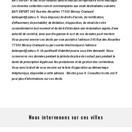
BATI EXPERT et ses sous-traitants dans le seul but de répondre à votre message.
Les données collectées seront communiquées aux seuls destinataires suivants:
BATI EXPERT 345 Rue des Alouettes 77550 Moissy-Cramayel
batiexpert@yahoo.fr. Vous disposez de droits d’accès, de rectification,
d’effacement, de portabilité, de limitation, d’opposition, de retrait de votre
consentement à tout moment et du droit d’introduire une réclamation auprès d’une
autorité de contrôle, ainsi que d’organiser le sort de vos données post-mortem.
Vous pouvez exercer ces droits par voie postale à l'adresse 345 Rue des Alouettes
77550 Moissy-Cramayel ou par courrier électronique à l'adresse
batiexpert@yahoo.fr. Un justificatif d'identité pourra vous être demandé. Nous
conservons vos données pendant la période de prise de contact puis pendant la
durée de prescription légale aux fins probatoires et de gestion des contentieux.
Vous avez le droit de vous inscrire sur la liste d'opposition au démarchage
téléphonique, disponible à cette adresse :
Bloctel.gouv.fr
. Consultez le site cnil.fr
pour plus d’informations sur vos droits.
Nous intervenons sur ces villes