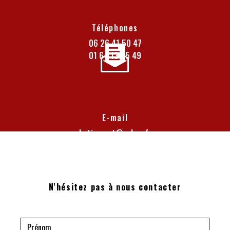
Téléphones
06 26 41 50 47
01 64 13 05 49
E-mail
batiexpert@yahoo.fr
N'hésitez pas à nous contacter