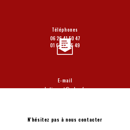
Téléphones
06 26 41 50 47
01 64 13 05 49
E-mail
batiexpert@yahoo.fr
N'hésitez pas à nous contacter