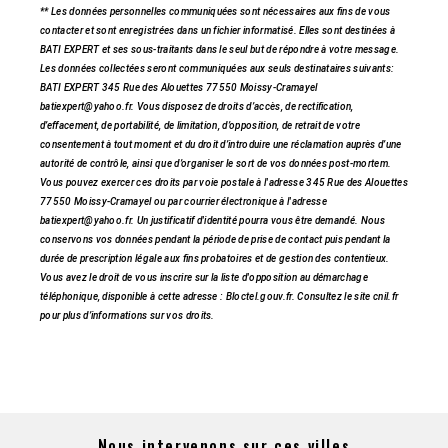
** Les données personnelles communiquées sont nécessaires aux fins de vous
contacter et sont enregistrées dans un fichier informatisé. Elles sont destinées à
BATI EXPERT et ses sous-traitants dans le seul but de répondre à votre message.
Les données collectées seront communiquées aux seuls destinataires suivants:
BATI EXPERT 345 Rue des Alouettes 77550 Moissy-Cramayel
batiexpert@yahoo.fr. Vous disposez de droits d’accès, de rectification,
d’effacement, de portabilité, de limitation, d’opposition, de retrait de votre
consentement à tout moment et du droit d’introduire une réclamation auprès d’une
autorité de contrôle, ainsi que d’organiser le sort de vos données post-mortem.
Vous pouvez exercer ces droits par voie postale à l'adresse 345 Rue des Alouettes
77550 Moissy-Cramayel ou par courrier électronique à l'adresse
batiexpert@yahoo.fr. Un justificatif d'identité pourra vous être demandé. Nous
conservons vos données pendant la période de prise de contact puis pendant la
durée de prescription légale aux fins probatoires et de gestion des contentieux.
Vous avez le droit de vous inscrire sur la liste d'opposition au démarchage
téléphonique, disponible à cette adresse :
Bloctel.gouv.fr
. Consultez le site cnil.fr
pour plus d’informations sur vos droits.
Nous intervenons sur ces villes