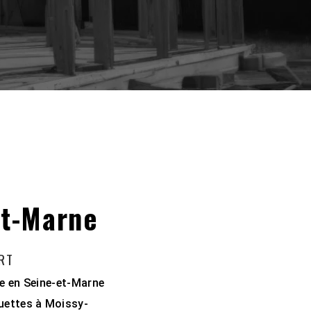
et-Marne
ERT
re en Seine-et-Marne
ouettes à Moissy-