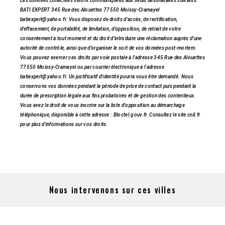
Les données collectées seront communiquées aux seuls destinataires suivants:
BATI EXPERT 345 Rue des Alouettes 77550 Moissy-Cramayel
batiexpert@yahoo.fr. Vous disposez de droits d’accès, de rectification,
d’effacement, de portabilité, de limitation, d’opposition, de retrait de votre
consentement à tout moment et du droit d’introduire une réclamation auprès d’une
autorité de contrôle, ainsi que d’organiser le sort de vos données post-mortem.
Vous pouvez exercer ces droits par voie postale à l'adresse 345 Rue des Alouettes
77550 Moissy-Cramayel ou par courrier électronique à l'adresse
batiexpert@yahoo.fr. Un justificatif d'identité pourra vous être demandé. Nous
conservons vos données pendant la période de prise de contact puis pendant la
durée de prescription légale aux fins probatoires et de gestion des contentieux.
Vous avez le droit de vous inscrire sur la liste d'opposition au démarchage
téléphonique, disponible à cette adresse :
Bloctel.gouv.fr
. Consultez le site cnil.fr
pour plus d’informations sur vos droits.
Nous intervenons sur ces villes